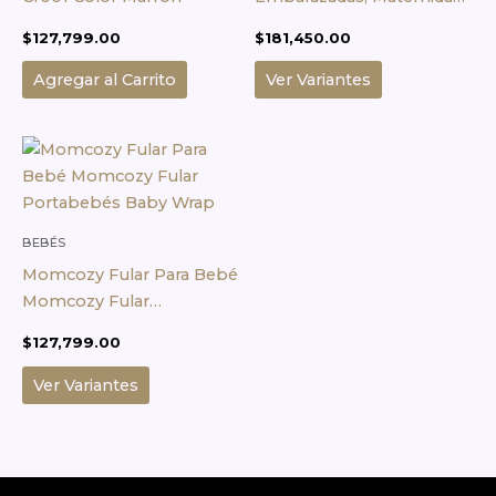
se
Soporte Embarazo
$
127,799.00
$
181,450.00
pueden
elegir
Agregar al Carrito
Ver Variantes
en
la
Este
página
producto
de
tiene
producto
múltiples
variantes.
BEBÉS
Las
Momcozy Fular Para Bebé
opciones
Momcozy Fular
se
Portabebés Baby Wrap
$
127,799.00
pueden
elegir
Ver Variantes
en
la
página
de