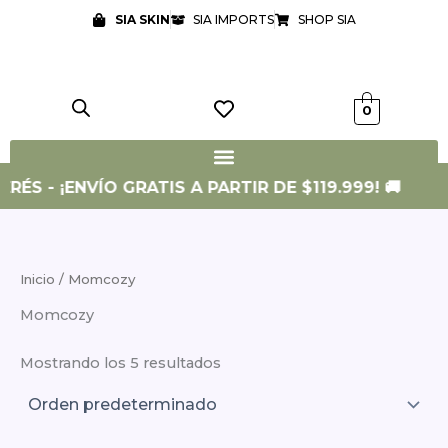
Ir
SIA SKIN
SIA IMPORTS
SHOP SIA
al
contenido
0
RÉS - ¡ENVÍO GRATIS A PARTIR DE $119.999! 🚚
Inicio
/ Momcozy
Momcozy
Mostrando los 5 resultados