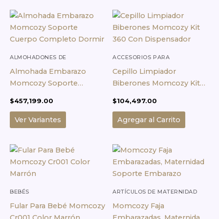
Este
producto
tiene
múltiples
variantes.
ALMOHADONES DE
ACCESORIOS PARA
MATERNIDAD
MAMADERAS
Las
Almohada Embarazo
Cepillo Limpiador
opciones
Momcozy Soporte
Biberones Momcozy Kit
se
Cuerpo Completo Dormir
360 Con Dispensador
$
457,199.00
$
104,497.00
pueden
elegir
Ver Variantes
Agregar al Carrito
en
la
Este
página
producto
de
tiene
producto
múltiples
variantes.
BEBÉS
ARTÍCULOS DE MATERNIDAD
Las
Fular Para Bebé Momcozy
Momcozy Faja
opciones
Cr001 Color Marrón
Embarazadas, Maternidad