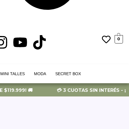
I
Y
T
0
n
o
i
s
u
k
MINI TALLES
MODA
SECRET BOX
t
t
t
9.999! 🚚
💳 3 CUOTAS SIN INTERÉS - ¡ENVÍO
a
u
o
g
b
k
r
e