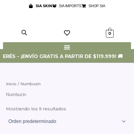
Ir
SIA SKIN
SIA IMPORTS
SHOP SIA
al
contenido
0
ERÉS - ¡ENVÍO GRATIS A PARTIR DE $119.999! 🚚
Inicio
/ Numbuzin
Numbuzin
Mostrando los 9 resultados