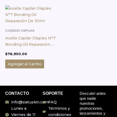
CUIDADO CAPILAR
Aceite Capilar Olaplex N°7
Bonding Oil Reparación De
30ml
$
76,950.00
Agregar al Carrito
CONTACTO
SOPORTE
Descubrí antes
que nadie
info@siatuskin.com
FAQ
nuestras
promociones,
Lunes a
Términos y
lanzamientos y
Viernes de 11
condiciones