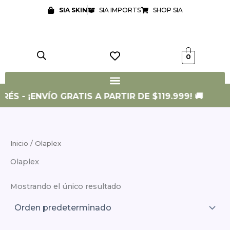
Ir
SIA SKIN
SIA IMPORTS
SHOP SIA
al
contenido
0
RÉS - ¡ENVÍO GRATIS A PARTIR DE $119.999! 🚚
Inicio
/ Olaplex
Olaplex
Mostrando el único resultado