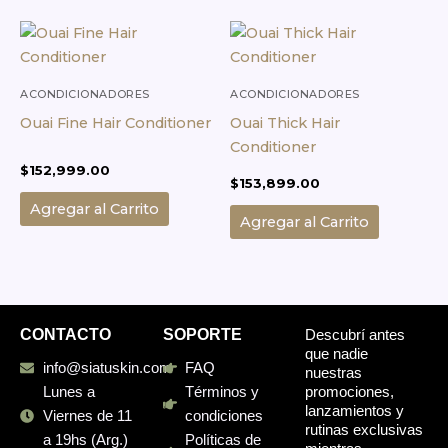
ACONDICIONADORES
ACONDICIONADORES
Ouai Fine Hair Conditioner
Ouai Thick Hair
Conditioner
$
152,999.00
$
153,899.00
Agregar al Carrito
Agregar al Carrito
CONTACTO
SOPORTE
Descubrí antes
que nadie
info@siatuskin.com
FAQ
nuestras
promociones,
Lunes a
Términos y
lanzamientos y
Viernes de 11
condiciones
rutinas exclusivas
a 19hs (Arg.)
Políticas de