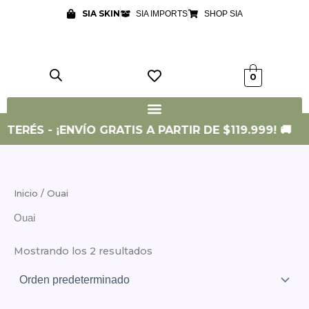
Ir
SIA SKIN
SIA IMPORTS
SHOP SIA
al
contenido
0
NTERÉS - ¡ENVÍO GRATIS A PARTIR DE $119.999! 🚚
Inicio
/ Ouai
Ouai
Mostrando los 2 resultados