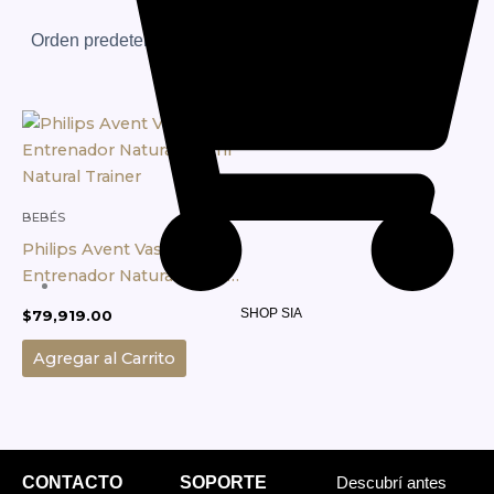
BEBÉS
Philips Avent Vaso
Entrenador Natural 150ml
Natural Trainer
SHOP SIA
$
79,919.00
Agregar al Carrito
CONTACTO
SOPORTE
Descubrí antes