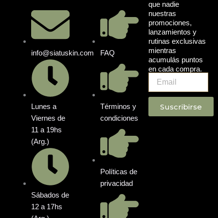
que nadie
nuestras
promociones,
lanzamientos y
rutinas exclusivas
mientras
info@siatuskin.com
FAQ
acumulás puntos
en cada compra.
Email
Suscribirse
Lunes a
Términos y
Viernes de
condiciones
11 a 19hs
(Arg.)
Políticas de
privacidad
Sábados de
12 a 17hs