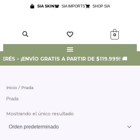
Ir
SIA SKIN
SIA IMPORTS
SHOP SIA
al
contenido
0
ERÉS - ¡ENVÍO GRATIS A PARTIR DE $119.999! 🚚
Inicio
/ Prada
Prada
Mostrando el único resultado