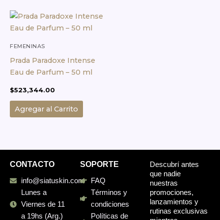
FEMENINAS
Prada Paradoxe Intense
Eau de Parfum – 50 ml
$
523,344.00
Agregar al Carrito
CONTACTO
SOPORTE
Descubrí antes
que nadie
info@siatuskin.com
FAQ
nuestras
promociones,
Lunes a
Términos y
lanzamientos y
Viernes de 11
condiciones
rutinas exclusivas
a 19hs (Arg.)
Políticas de