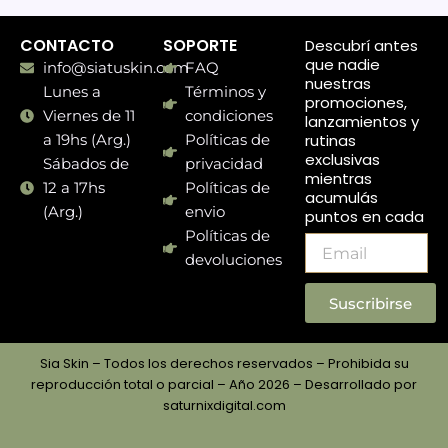
CONTACTO
SOPORTE
Descubrí antes
que nadie
info@siatuskin.com
FAQ
nuestras
Lunes a
Términos y
promociones,
Viernes de 11
condiciones
lanzamientos y
rutinas
a 19hs (Arg.)
Políticas de
exclusivas
Sábados de
privacidad
mientras
12 a 17hs
Políticas de
acumulás
(Arg.)
envio
puntos en cada
compra.
Políticas de
Email
devoluciones
Suscribirse
Sia Skin – Todos los derechos reservados – Prohibida su
reproducción total o parcial – Año 2026 – Desarrollado por
saturnixdigital.com