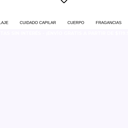
LAJE
CUIDADO CAPILAR
CUERPO
FRAGANCIAS
S SIN INTERÉS - ¡ENVÍO GRATIS A PARTIR DE $119.9