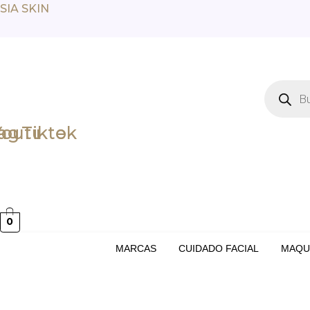
Ir
SIA SKIN
al
contenido
Búsqued
de
producto
tagram
Youtube
Tiktok
0
MARCAS
CUIDADO FACIAL
MAQU