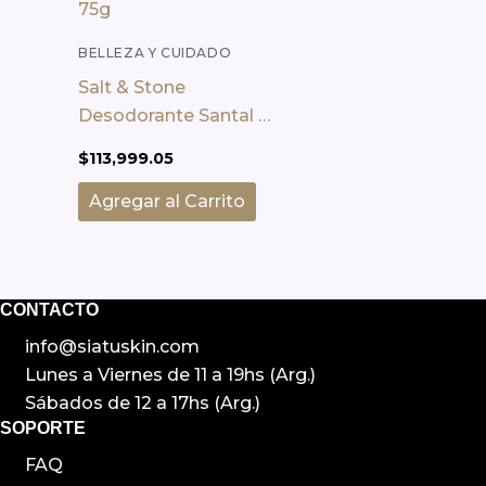
BELLEZA Y CUIDADO
PERSONAL
Salt & Stone
Desodorante Santal &
Vetiver – Proteccion
$
113,999.05
75g
Agregar al Carrito
CONTACTO
info@siatuskin.com
Lunes a Viernes de 11 a 19hs (Arg.)
Sábados de 12 a 17hs (Arg.)
SOPORTE
FAQ