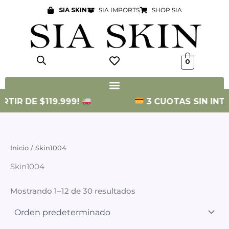
Ir
SIA SKIN
SIA IMPORTS
SHOP SIA
al
contenido
0
TIR DE $119.999!
3 CUOTAS SIN INTERÉ
Inicio
/ Skin1004
Skin1004
Mostrando 1–12 de 30 resultados