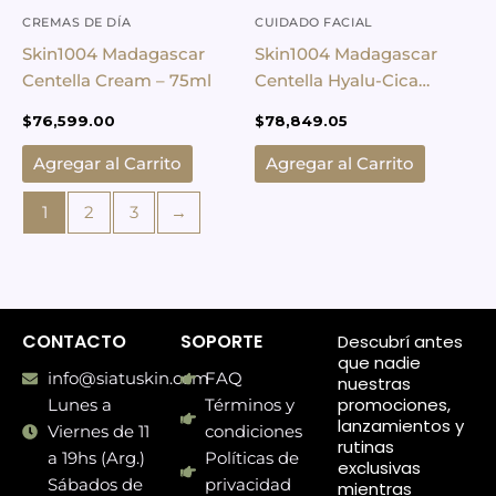
CREMAS DE DÍA
CUIDADO FACIAL
Skin1004 Madagascar
Skin1004 Madagascar
Centella Cream – 75ml
Centella Hyalu-Cica
Balancing Toner
$
76,599.00
$
78,849.05
Agregar al Carrito
Agregar al Carrito
1
2
3
→
CONTACTO
SOPORTE
Descubrí antes
que nadie
info@siatuskin.com
FAQ
nuestras
promociones,
Lunes a
Términos y
lanzamientos y
Viernes de 11
condiciones
rutinas
a 19hs (Arg.)
Políticas de
exclusivas
Sábados de
privacidad
mientras