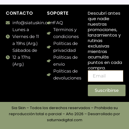
CONTACTO
SOPORTE
Descubrí antes
que nadie
info@siatuskin.com
FAQ
nuestras
promociones,
Lunes a
Términos y
lanzamientos y
Viernes de 11
condiciones
rutinas
a 19hs (Arg.)
Políticas de
exclusivas
Sábados de
privacidad
mientras
acumulás
12 a 17hs
Políticas de
puntos en cada
(Arg.)
envio
compra.
Políticas de
Email
devoluciones
Suscribirse
Sia Skin – Todos los derechos reservados – Prohibida su
reproducción total o parcial – Año 2026 – Desarrollado por
saturnixdigital.com