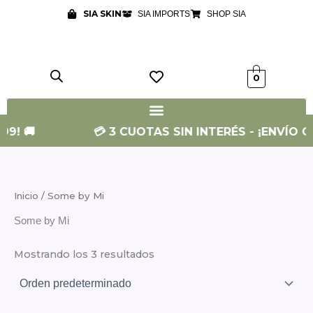
Ir
SIA SKIN
SIA IMPORTS
SHOP SIA
al
contenido
0
99! 🚚
💳 3 CUOTAS SIN INTERÉS - ¡ENVÍO GR
Inicio
/ Some by Mi
Some by Mi
Mostrando los 3 resultados