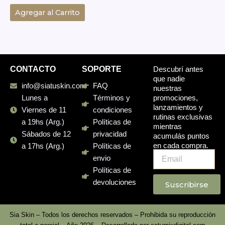
Agregar al Carrito
CONTACTO
SOPORTE
Descubrí antes
que nadie
info@siatuskin.com
FAQ
nuestras
promociones,
Lunes a
Términos y
lanzamientos y
Viernes de 11
condiciones
rutinas exclusivas
a 19hs (Arg.)
Políticas de
mientras
Sábados de 12
privacidad
acumulás puntos
en cada compra.
a 17hs (Arg.)
Políticas de
Email
envio
Políticas de
devoluciones
Suscribirse
Sia Skin – Todos los derechos reservados – Prohibida su reproducción