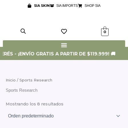
Ir
SIA SKIN
SIA IMPORTS
SHOP SIA
al
contenido
0
RÉS - ¡ENVÍO GRATIS A PARTIR DE $119.999! 🚚
Inicio
/ Sports Research
Sports Research
Mostrando los 8 resultados