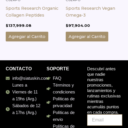
Sports Research Organic
Sports Research Vegan
Collagen Peptides
Omega-3
$
137,999.08
$
97,904.00
Agregar al Carrito
Agregar al Carrito
CONTACTO
SOPORTE
Descubrí antes
que nadie
info@siatuskin.com
FAQ
nuestras
promociones,
Lunes a
Términos y
lanzamientos y
Viernes de 11
condiciones
rutinas exclusivas
a 19hs (Arg.)
Políticas de
mientras
Sábados de 12
privacidad
acumulás puntos
en cada compra.
a 17hs (Arg.)
Políticas de
Email
envio
Políticas de