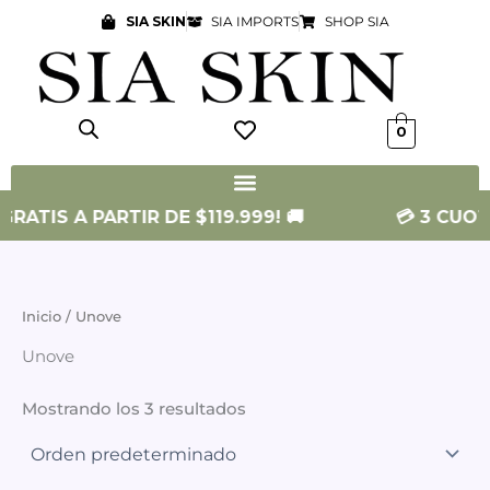
Ir
SIA SKIN
SIA IMPORTS
SHOP SIA
al
contenido
0
RATIS A PARTIR DE $119.999! 🚚
💳 3 CUOTA
Inicio
/ Unove
Unove
Mostrando los 3 resultados