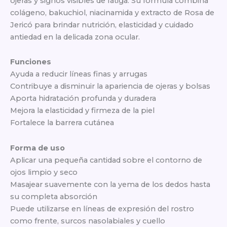
ojeras y signos visibles de fatiga. Su fórmula combina
Tube
colágeno, bakuchiol, niacinamida y extracto de Rosa de
cantidad
Jericó para brindar nutrición, elasticidad y cuidado
antiedad en la delicada zona ocular.
Funciones
Ayuda a reducir líneas finas y arrugas
Contribuye a disminuir la apariencia de ojeras y bolsas
Aporta hidratación profunda y duradera
Mejora la elasticidad y firmeza de la piel
Fortalece la barrera cutánea
Forma de uso
Aplicar una pequeña cantidad sobre el contorno de
ojos limpio y seco
Masajear suavemente con la yema de los dedos hasta
su completa absorción
Puede utilizarse en líneas de expresión del rostro
como frente, surcos nasolabiales y cuello