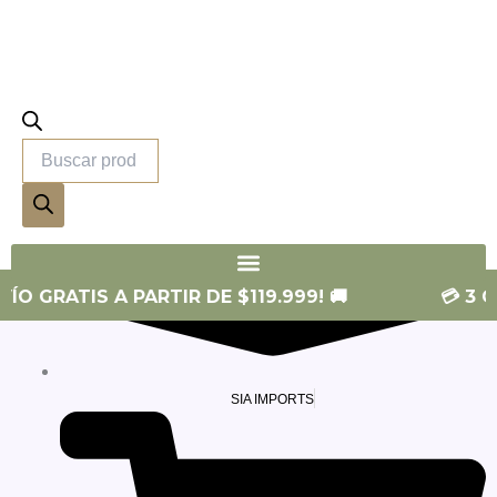
productos
SIA SKIN
O GRATIS A PARTIR DE $119.999! 🚚
💳 3 CU
SIA IMPORTS