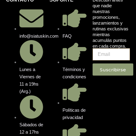
que nadie
nuestras
promociones,
lanzamientos y
rutinas exclusivas
mientras
info@siatuskin.com
FAQ
acumulás puntos
en cada compra.
Email
Suscribirse
Lunes a
Términos y
Viernes de
condiciones
11 a 19hs
(Arg.)
Políticas de
privacidad
Sábados de
12 a 17hs