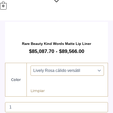
0
RATIS A PARTIR DE $119.999! 🚚
💳 3 CUOTA
Rare Beauty Kind Words Matte Lip Liner
$
85,087.70
-
$
89,566.00
Color
Limpiar