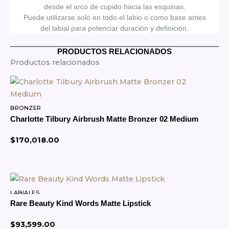
desde el arco de cupido hacia las esquinas.
Puede utilizarse solo en todo el labio o como base antes
del labial para potenciar duración y definición.
PRODUCTOS RELACIONADOS
Productos relacionados
BRONZER
Charlotte Tilbury Airbrush Matte Bronzer 02 Medium
$
170,018.00
Agregar al Carrito
Este
producto
LABIALES
tiene
Rare Beauty Kind Words Matte Lipstick
múltiples
variantes.
$
93,599.00