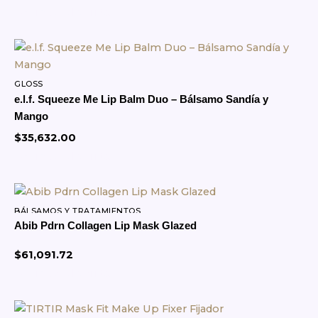
Las
Agregar al Carrito
opciones
se
pueden
elegir
GLOSS
en
e.l.f. Squeeze Me Lip Balm Duo – Bálsamo Sandía y
la
Mango
página
$
35,632.00
de
Agregar al Carrito
producto
BÁLSAMOS Y TRATAMIENTOS
Abib Pdrn Collagen Lip Mask Glazed
$
61,091.72
Agregar al Carrito