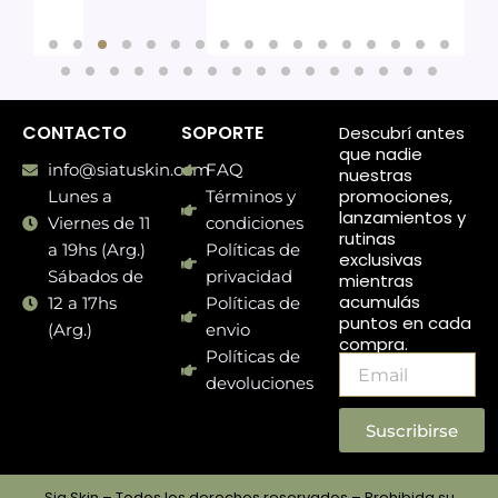
CONTACTO
SOPORTE
Descubrí antes
que nadie
info@siatuskin.com
FAQ
nuestras
promociones,
Lunes a
Términos y
lanzamientos y
Viernes de 11
condiciones
rutinas
a 19hs (Arg.)
Políticas de
exclusivas
Sábados de
privacidad
mientras
acumulás
12 a 17hs
Políticas de
puntos en cada
(Arg.)
envio
compra.
Políticas de
Email
devoluciones
Suscribirse
Sia Skin – Todos los derechos reservados – Prohibida su