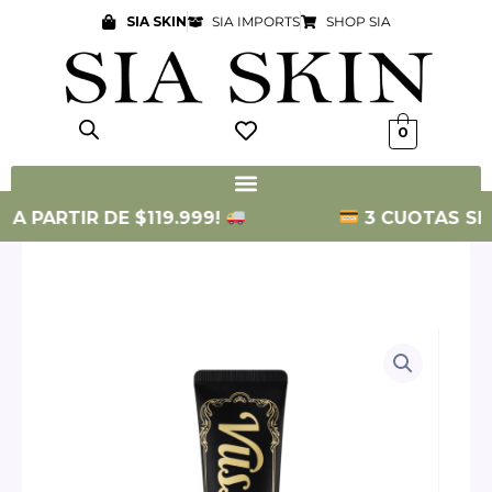
Ir
SIA SKIN
SIA IMPORTS
SHOP SIA
al
contenido
0
 PARTIR DE $119.999!
3 CUOTAS SIN IN