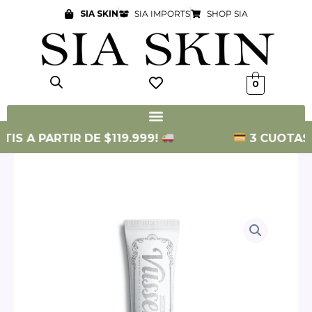
Ir
SIA SKIN
SIA IMPORTS
SHOP SIA
al
contenido
0
S A PARTIR DE $119.999!
3 CUOTAS SIN