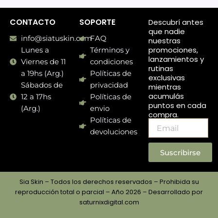
CONTACTO
SOPORTE
Descubrí antes
que nadie
info@siatuskin.com
FAQ
nuestras
promociones,
Lunes a
Términos y
lanzamientos y
Viernes de 11
condiciones
rutinas
a 19hs (Arg.)
Políticas de
exclusivas
Sábados de
privacidad
mientras
acumulás
12 a 17hs
Políticas de
puntos en cada
(Arg.)
envio
compra.
Políticas de
Email
devoluciones
Suscribirse
Sia Skin – Todos los derechos reservados – Prohibida su
reproducción total o parcial – Año 2026 – Desarrollado por
saturnixdigital.com