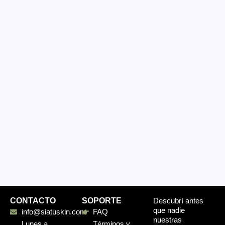
CONTACTO
SOPORTE
Descubrí antes
que nadie
info@siatuskin.com
FAQ
nuestras
Lunes a
Términos y