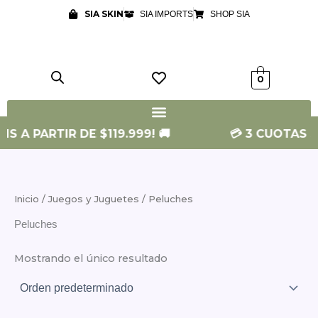
Ir
SIA SKIN
SIA IMPORTS
SHOP SIA
al
contenido
0
 A PARTIR DE $119.999! 🚚
💳 3 CUOTAS SIN
Inicio
/
Juegos y Juguetes
/ Peluches
Peluches
Mostrando el único resultado