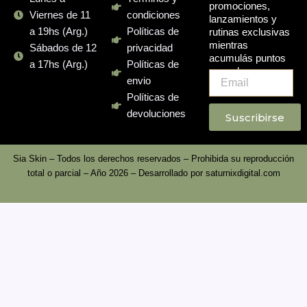
promociones,
Viernes de 11
condiciones
lanzamientos y
a 19hs (Arg.)
Políticas de
rutinas exclusivas
mientras
Sábados de 12
privacidad
acumulás puntos
a 17hs (Arg.)
Políticas de
en cada compra.
Email
envio
Políticas de
devoluciones
Suscribirse
Sia Skin – Todos los derechos reservados – Prohibida su reproducción
total o parcial – Año 2026 – Desarrollado por
saturnixdigital.com