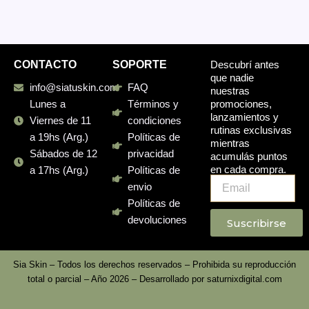
CONTACTO
SOPORTE
Descubrí antes
que nadie
info@siatuskin.com
FAQ
nuestras
promociones,
Lunes a
Términos y
lanzamientos y
Viernes de 11
condiciones
rutinas exclusivas
a 19hs (Arg.)
Políticas de
mientras
Sábados de 12
privacidad
acumulás puntos
en cada compra.
a 17hs (Arg.)
Políticas de
Email
envio
Políticas de
devoluciones
Suscribirse
Sia Skin – Todos los derechos reservados – Prohibida su reproducción
total o parcial – Año 2026 – Desarrollado por
saturnixdigital.com