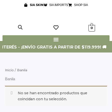
Ir
SIA SKIN
SIA IMPORTS
SHOP SIA
al
contenido
0
NTERÉS - ¡ENVÍO GRATIS A PARTIR DE $119.999! 🚚
Inicio
/ Banila
Banila
No se han encontrado productos que
coincidan con tu selección.