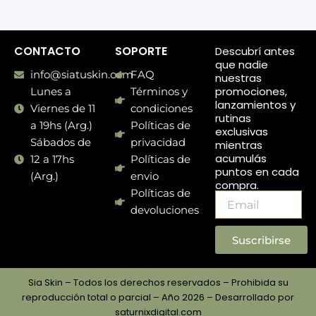
CONTACTO
SOPORTE
Descubrí antes
que nadie
info@siatuskin.com
FAQ
nuestras
promociones,
Lunes a
Términos y
lanzamientos y
Viernes de 11
condiciones
rutinas
a 19hs (Arg.)
Políticas de
exclusivas
Sábados de
privacidad
mientras
acumulás
12 a 17hs
Políticas de
puntos en cada
(Arg.)
envio
compra.
Políticas de
Email
devoluciones
Suscribirse
Sia Skin – Todos los derechos reservados – Prohibida su
reproducción total o parcial – Año 2026 – Desarrollado por
saturnixdigital.com