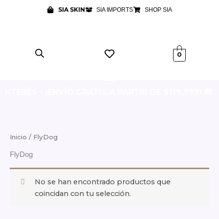
Ir
SIA SKIN
SIA IMPORTS
SHOP SIA
al
contenido
0
INTERÉS - ¡ENVÍO GRATIS A PARTIR DE $119.999! 🚚
Inicio
/ FlyDog
FlyDog
No se han encontrado productos que
coincidan con tu selección.