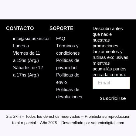
CONTACTO
SOPORTE
Descubrí antes
que nadie
info@siatuskin.com
FAQ
nuestras
promociones,
Lunes a
Términos y
lanzamientos y
Viernes de 11
condiciones
rutinas exclusivas
a 19hs (Arg.)
Políticas de
mientras
Sábados de 12
privacidad
acumulás puntos
en cada compra.
a 17hs (Arg.)
Políticas de
Email
envio
Políticas de
devoluciones
Suscribirse
Sia Skin – Todos los derechos reservados – Prohibida su reproducción
total o parcial – Año 2026 – Desarrollado por
saturnixdigital.com