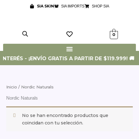
Ir
SIA SKIN
SIA IMPORTS
SHOP SIA
al
contenido
0
INTERÉS - ¡ENVÍO GRATIS A PARTIR DE $119.999! 🚚
Inicio
/ Nordic Naturals
Nordic Naturals
No se han encontrado productos que
coincidan con tu selección.