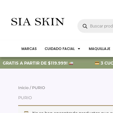
Ir
al
contenido
Búsqueda
de
productos
MARCAS
CUIDADO FACIAL
MAQUILLAJE
GRATIS A PARTIR DE $119.999!
3 CUOT
Inicio
/ PURIO
PURIO