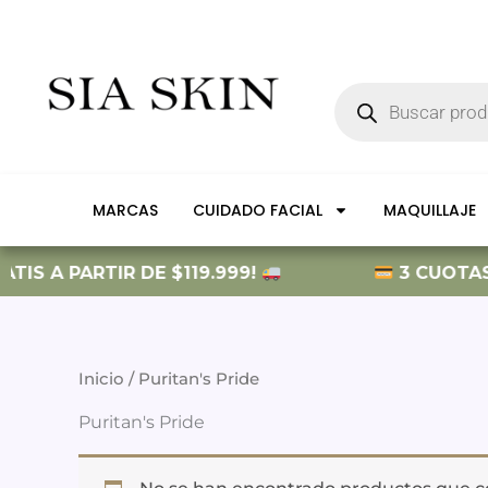
Ir
al
contenido
Búsqueda
de
productos
MARCAS
CUIDADO FACIAL
MAQUILLAJE
TIS A PARTIR DE $119.999!
3 CUOTAS S
Inicio
/ Puritan's Pride
Puritan's Pride