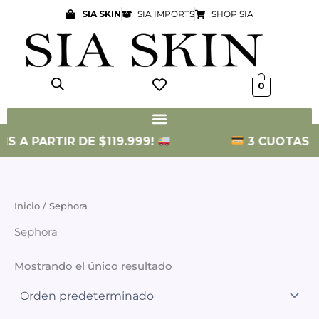
Ir
SIA SKIN
SIA IMPORTS
SHOP SIA
al
contenido
0
S A PARTIR DE $119.999!
3 CUOTAS SIN
Inicio
/ Sephora
Sephora
Mostrando el único resultado