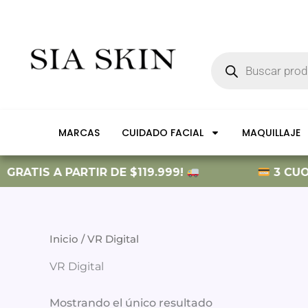
Ir
al
contenido
Búsqueda
de
productos
MARCAS
CUIDADO FACIAL
MAQUILLAJE
GRATIS A PARTIR DE $119.999!
3 CUOTA
Inicio
/ VR Digital
VR Digital
Mostrando el único resultado