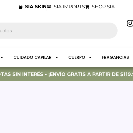
SIA SKIN
SIA IMPORTS
SHOP SIA
I
t
CUIDADO CAPILAR
CUERPO
FRAGANCIAS
r
S SIN INTERÉS - ¡ENVÍO GRATIS A PARTIR DE $119.9