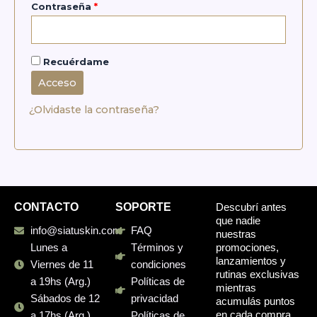
Contraseña
*
Recuérdame
Acceso
¿Olvidaste la contraseña?
CONTACTO
SOPORTE
Descubrí antes
que nadie
info@siatuskin.com
FAQ
nuestras
promociones,
Lunes a
Términos y
lanzamientos y
Viernes de 11
condiciones
rutinas exclusivas
a 19hs (Arg.)
Políticas de
mientras
Sábados de 12
privacidad
acumulás puntos
en cada compra.
a 17hs (Arg.)
Políticas de