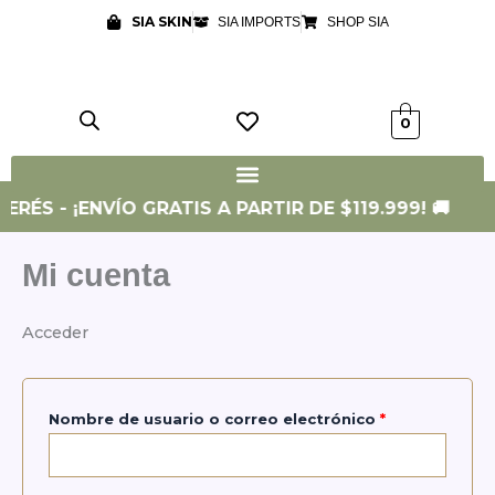
Ir
Obligatorio
Obligatorio
SIA SKIN
SIA IMPORTS
SHOP SIA
al
contenido
0
ERÉS - ¡ENVÍO GRATIS A PARTIR DE $119.999! 🚚
Mi cuenta
Acceder
Nombre de usuario o correo electrónico
*