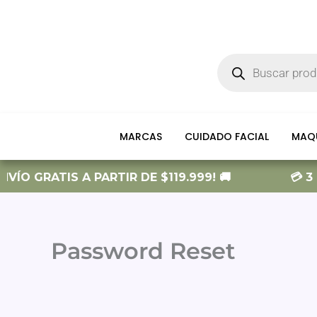
Ir
al
contenido
Búsqueda
de
productos
MARCAS
CUIDADO FACIAL
MAQU
VÍO GRATIS A PARTIR DE $119.999! 🚚
💳 3 
Password Reset