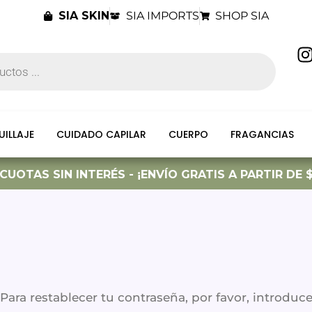
SIA SKIN
SIA IMPORTS
SHOP SIA
I
t
ILLAJE
CUIDADO CAPILAR
CUERPO
FRAGANCIAS
r
CUOTAS SIN INTERÉS - ¡ENVÍO GRATIS A PARTIR DE $11
Para restablecer tu contraseña, por favor, introduc