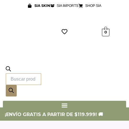
Ir
SIA SKIN
SIA IMPORTS
SHOP SIA
al
contenido
Búsqueda
0
de
productos
¡ENVÍO GRATIS A PARTIR DE $119.999! 🚚
💳