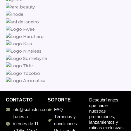
CONTACTO
SOPORTE
Descubrí antes
que nadie
info@siatuskin.com
FAQ
nuestras
promociones,
Lunes a
Términos y
lanzamientos y
Viernes de 11
condiciones
rutinas exclusivas
a 19hs (Arg.)
Políticas de