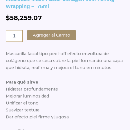
Wrapping – 75ml
$
58,259.07
Medicube
Agregar al Carrito
Mask
Facial
Collagen
Mascarilla facial tipo
peel-off efecto envoltura de
Milk
colágeno
que se seca sobre la piel formando una capa
Toning
que
hidrata, reafirma y mejora el tono en minutos
Wrapping
-
75ml
Para qué sirve
cantidad
Hidratar profundamente
Mejorar luminosidad
Unificar el tono
Suavizar textura
Dar efecto piel firme y jugosa