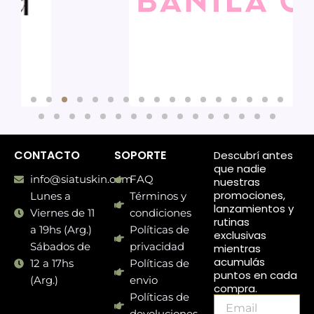
PRODUCTOS
PRODUCTOS
PRODU
CONTACTO
SOPORTE
Descubrí antes
que nadie
info@siatuskin.com
FAQ
nuestras
promociones,
Lunes a
Términos y
lanzamientos y
Viernes de 11
condiciones
rutinas
a 19hs (Arg.)
Políticas de
exclusivas
Sábados de
privacidad
mientras
acumulás
12 a 17hs
Políticas de
puntos en cada
(Arg.)
envio
compra.
Políticas de
Email
devoluciones