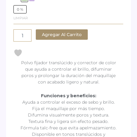
Translicent
set
0 %
powder
LIMPIAR
cantidad
Agregar Al Carrito
Polvo fijador translúcido y corrector de color
que ayuda a controlar el brillo, difuminar
poros y prolongar la duración del maquillaje
con acabado ligero y natural.
Funciones y beneficios:
Ayuda a controlar el exceso de sebo y brillo.
Fija el maquillaje por más tiempo.
Difumina visualmente poros y textura.
Textura fina y ligera sin efecto pesado.
Fórmula talc-free que evita apelmazamiento.
Disponible en tonos translúcidos y