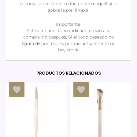
esponja sobre el rostro luego del maquillaje o
sobre la piel limpia.
Importante:
Seleccionar el tono indicado previo a la
compra, no después. Si el tono deseado no
figura disponible, es porque actualmente no
hay stock.
PRODUCTOS RELACIONADOS
Este
producto
tiene
múltiples
variantes.
Las
opciones
se