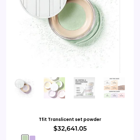
Tfit Translicent set powder
$
32,641.05
Tfit