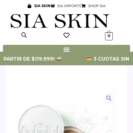
Ir
SIA SKIN
SIA IMPORTS
SHOP SIA
al
contenido
0
ARTIR DE $119.999!
3 CUOTAS SIN INTE