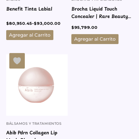
en
Benefit Tinta Labial
Brocha Liquid Touch
la
Concealer | Rare Beauty
página
Color Beige
$
80,950.45
-
$
93,000.00
de
$
95,799.00
producto
Agregar al Carrito
Agregar al Carrito
BÁLSAMOS Y TRATAMIENTOS
Abib Pdrn Collagen Lip