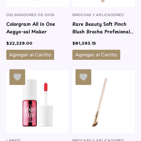
pueden
elegir
DELINEADORES DE OJOS
BROCHAS Y APLICADORES
en
Colorgram All In One
Rare Beauty Soft Pinch
la
Aegyo-sal Maker
Blush Brocha Profesional
página
Para Rubores
de
$
22,229.00
$
81,393.15
producto
Agregar al Carrito
Agregar al Carrito
Rango
Este
de
producto
precios:
desde
tiene
$80,950.45
múltiples
hasta
variantes.
$93,000.00
Las
opciones
se
pueden
elegir
LABIOS
BROCHAS Y APLICADORES