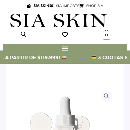
Ir
SIA SKIN
SIA IMPORTS
SHOP SIA
al
contenido
0
 PARTIR DE $119.999!
3 CUOTAS SIN IN