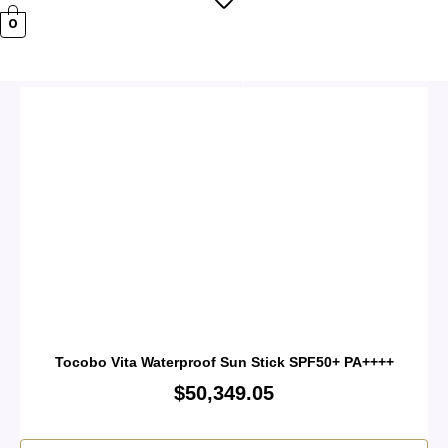
0
 GRATIS A PARTIR DE $119.999! 🚚
💳 3 CUOT
Tocobo Vita Waterproof Sun Stick SPF50+ PA++++
$
50,349.05