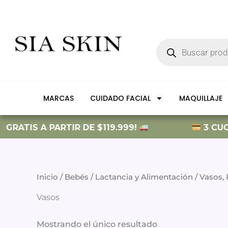
Ir
al
contenido
Búsqueda
de
productos
MARCAS
CUIDADO FACIAL
MAQUILLAJE
GRATIS A PARTIR DE $119.999!
3 CUOTA
Inicio
/
Bebés
/
Lactancia y Alimentación
/
Vasos, 
Vasos
Mostrando el único resultado