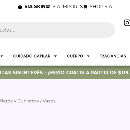
SIA SKIN
SIA IMPORTS
SHOP SIA
I
t
CUIDADO CAPILAR
CUERPO
FRAGANCIAS
r
S SIN INTERÉS - ¡ENVÍO GRATIS A PARTIR DE $119.9
Platos y Cubiertos
/ Vasos