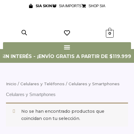
Ir
SIA SKIN
SIA IMPORTS
SHOP SIA
al
contenido
0
IN INTERÉS - ¡ENVÍO GRATIS A PARTIR DE $119.999!
Inicio
/
Celulares y Teléfonos
/ Celulares y Smartphones
Celulares y Smartphones
No se han encontrado productos que
coincidan con tu selección.