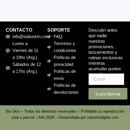
CONTACTO
SOPORTE
Descubrí antes
que nadie
info@siatuskin.com
FAQ
nuestras
Lunes a
Términos y
promociones,
Viernes de 11
condiciones
lanzamientos y
a 19hs (Arg.)
Políticas de
rutinas exclusivas
mientras
Sábados de 12
privacidad
acumulás puntos
a 17hs (Arg.)
Políticas de
en cada compra.
Email
envio
Políticas de
devoluciones
Suscribirse
Sia Skin – Todos los derechos reservados – Prohibida su reproducción
total o parcial – Año 2026 – Desarrollado por
saturnixdigital.com